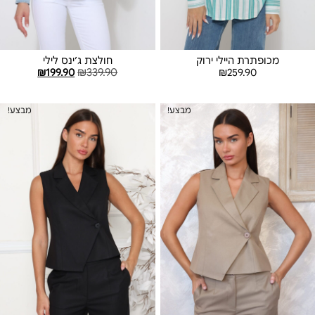
מכופתרת היילי ירוק
חולצת ג׳ינס לילי
₪
199.90
₪
339.90
₪
259.90
בחר אפשרויות
בחר אפשרויות
מבצע!
מבצע!