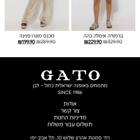
ברמודה איסלה כהה
מכנס מונרו פנינה
₪
289.90
₪
329.90
₪
199.90
₪
229.90
בחר אפשרויות
בחר אפשרויות
מתמחים באופנה ישראלית כחול – לבן
SINCE 1986
אודות
צור קשר
מדיניות החנות
תשלום עבור משלוח
רח’ סמטת אהרון שלוש 10, תל אביב-יפו