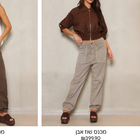
מכנס שוז אבן
מכ
₪
399.90