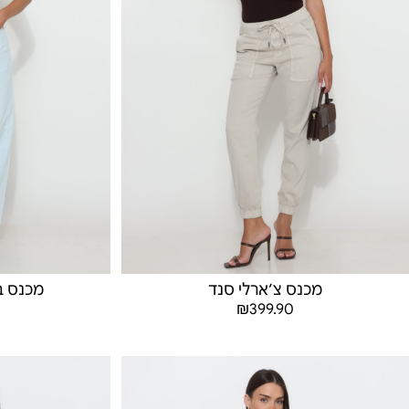
מכנס צ׳ארלי סנד
מכנס ב
₪
399.90
בחר אפשרויות