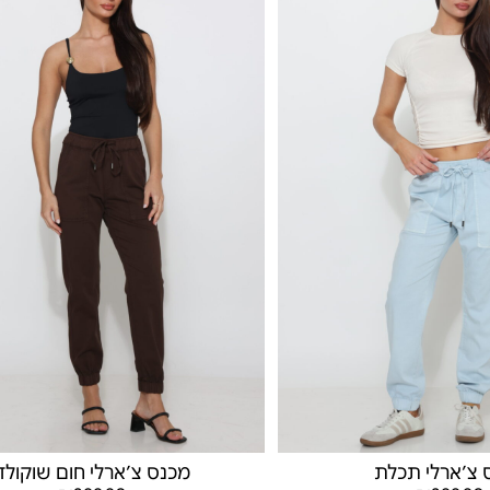
 צ׳ארלי תכלת
מכנס צ׳ארלי חום שוקולד