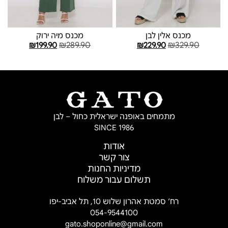
מכנס אלין לבן
מכנס מיה ירוק
₪
289.90
₪
329.90
₪
199.90
₪
229.90
בחר אפשרויות
בחר אפשרויות
מתמחים באופנה ישראלית כחול – לבן
SINCE 1986
אודות
צור קשר
מדיניות החנות
תשלום עבור משלוח
רח’ סמטת אהרון שלוש 10, תל אביב-יפו
054-9544100
gato.shoponline@gmail.com