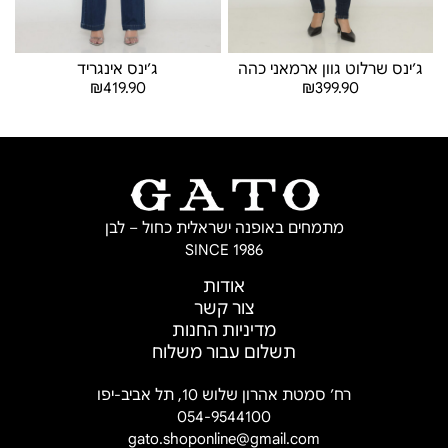
ג׳ינס שרלוט גוון ארמאני כהה
ג׳ינס אינגריד
₪
419.90
₪
399.90
בחר אפשרויות
בחר אפשרויות
מתמחים באופנה ישראלית כחול – לבן
SINCE 1986
אודות
צור קשר
מדיניות החנות
תשלום עבור משלוח
רח’ סמטת אהרון שלוש 10, תל אביב-יפו
054-9544100
gato.shoponline@gmail.com