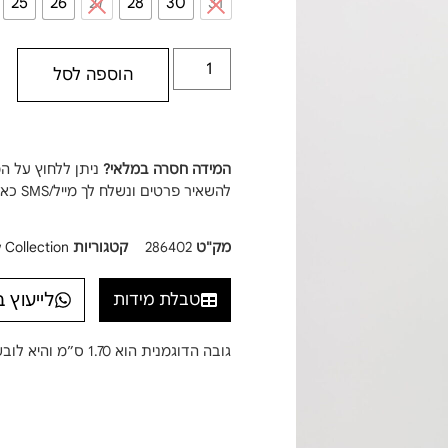
25
26
27
28
30
31
הוספה לסל
המידה חסרה במלאי?
ניתן ללחוץ על ה
להשאיר פרטים ונשלח לך מייל/SMS כאשר המידה חוזרת למלאי!
מק"ט
286402
קטגוריות
 Collection
לייעוץ 
טבלת מידות
גובה הדוגמנית הוא 1.70 ס”מ והיא לובשת מידה XS / 25