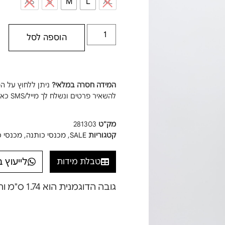
XS
S
M
L
XL
הוספה לסל
המידה חסרה במלאי?
ניתן ללחוץ על ה
להשאיר פרטים ונשלח לך מייל/SMS כאשר המידה חוזרת למלאי!
מק"ט
281303
קטגוריות
SALE
,
מכנסי כותנה
,
מכנסי כ
לייעוץ 
טבלת מידות
גובה הדוגמנית הוא 1.74 ס"מ והיא לובשת מידה S.