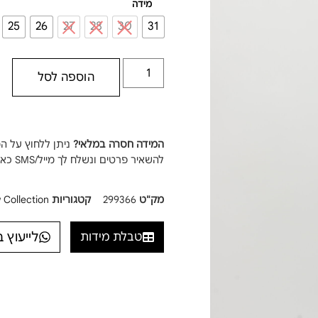
מידה
25
26
27
28
30
31
הוספה לסל
המידה חסרה במלאי?
ניתן ללחוץ על ה
להשאיר פרטים ונשלח לך מייל/SMS כאשר המידה חוזרת למלאי!
מק"ט
299366
קטגוריות
 Collection
לייעוץ 
טבלת מידות