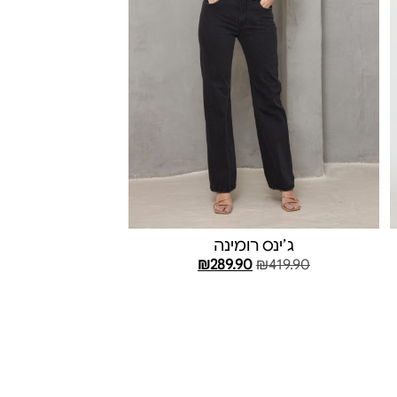
ג׳ינס רומינה
₪
289.90
₪
419.90
בחר אפשרויות