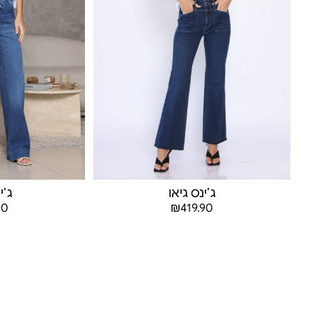
ג׳ינס גיאו
ג׳י
90
₪
419.90
בחר אפשרויות