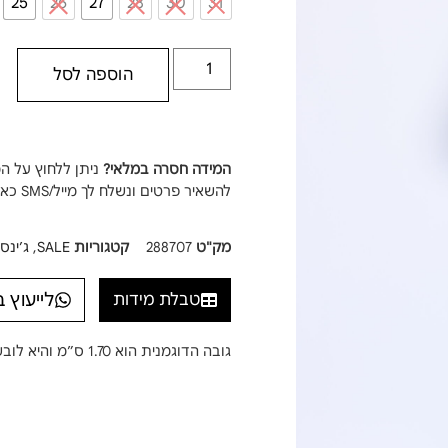
25
26
27
28
30
31
הוספה לסל
המידה חסרה במלאי?
ניתן ללחוץ על ה
להשאיר פרטים ונשלח לך מייל/SMS כאשר המידה חוזרת למלאי!
מק"ט
288707
קטגוריות
SALE
,
ג׳ינס
לייעוץ 
טבלת מידות
גובה הדוגמנית הוא 1.70 ס”מ והיא לובשת מידה XS / 25