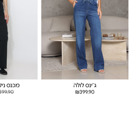
ג׳ינס לולה
מכנס ניק
399.90
₪
399.90
בחר אפשרויות