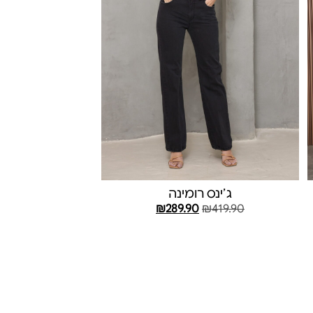
ג׳ינס רומינה
₪
289.90
₪
419.90
בחר אפשרויות