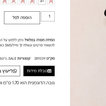
26
27
28
30
31
32
הוספה לסל
המידה חסרה במלאי?
ניתן ללחוץ על ה
להשאיר פרטים ונשלח לך מייל/SMS כאשר המידה חוזרת למלאי!
מק"ט
289339
קטגוריות
SALE
,
ג׳ינס
לייעוץ 
טבלת מידות
גובה הדוגמנית הוא 1.70 ס”מ והיא לובשת מידה XS / 25